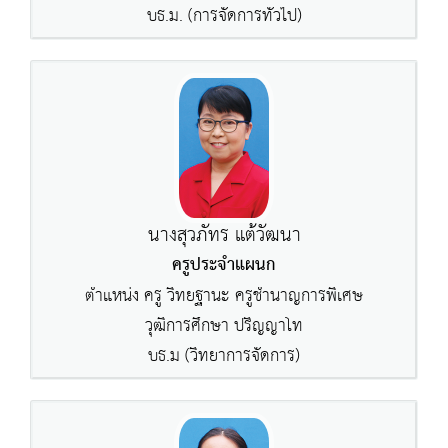
บธ.ม. (การจัดการทั่วไป)
นางสุวภัทร แต้วัฒนา
ครูประจำแผนก
ตำแหน่ง ครู วิทยฐานะ ครูชำนาญการพิเศษ
วุฒิการศึกษา ปริญญาโท
บธ.ม (วิทยาการจัดการ)