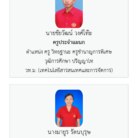
นายชัยวัฒน์ วงศ์โท๊ะ
ครูประจำแผนก
ตำแหน่ง ครู วิทยฐานะ ครูชำนาญการพิเศษ
วุฒิการศึกษา ปริญญาโท
วท.ม. (เทคโนโลยีสารสนเทศและการจัดการ)
นางมายูร รัตนบุรุษ