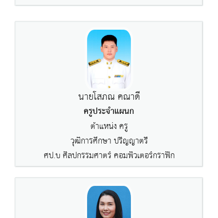
นายโสภณ คณาดี
ครูประจำแผนก
ตำแหน่ง ครู
วุฒิการศึกษา ปริญญาตรี
ศป.บ ศิลปกรรมศาตร์ คอมพิวเตอร์กราฟิก