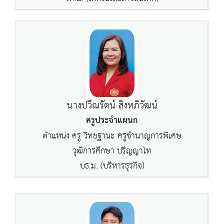
นางปวีณรัตน์ สิงหภิวัฒน์
ครูประจำแผนก
ตำแหน่ง ครู วิทยฐานะ ครูชำนาญการพิเศษ
วุฒิการศึกษา ปริญญาโท
บธ.ม. (บริหารธุรกิจ)